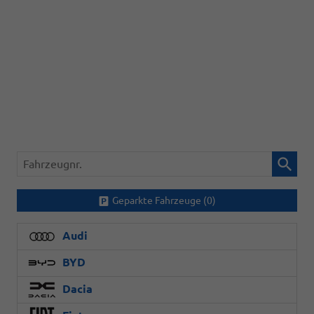
Fahrzeugnr.
Geparkte Fahrzeuge (
0
)
Audi
BYD
Dacia