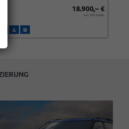
18.900,– €
incl. 19% MwSt.
Wir rufen Sie an
Fahrzeugexposé (PDF)
Fahrzeug parken
Wir
ZIERUNG