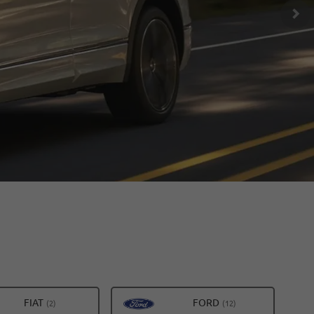
ALLE
ALLE
FIAT
FORD
(2)
(12)