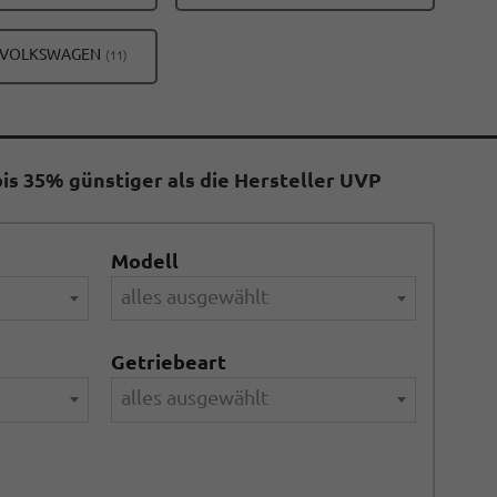
FAHRZEUGE
FAHRZEUGE
VON
VON
ALLE
VOLKSWAGEN
(11)
FIAT
FORD
FAHRZEUGE
ANZEIGEN
ANZEIGEN
VON
VOLKSWAGEN
ANZEIGEN
is 35% günstiger als die Hersteller UVP
Modell
alles ausgewählt
Getriebeart
alles ausgewählt