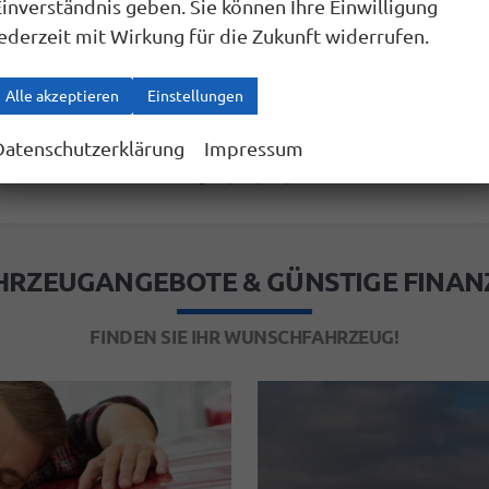
Einverständnis geben. Sie können Ihre Einwilligung
13.900,– €
jederzeit mit Wirkung für die Zukunft widerrufen.
incl. 19% MwSt.
Alle akzeptieren
Einstellungen
Wir rufen Sie an
Fahrzeugexposé (PDF)
Fahrzeug parken
Datenschutzerklärung
Impressum
AHRZEUGANGEBOTE & GÜNSTIGE FINAN
FINDEN SIE IHR WUNSCHFAHRZEUG!