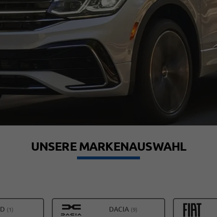
UNSERE MARKENAUSWAHL
ALLE
ALLE
YD
DACIA
(1)
(9)