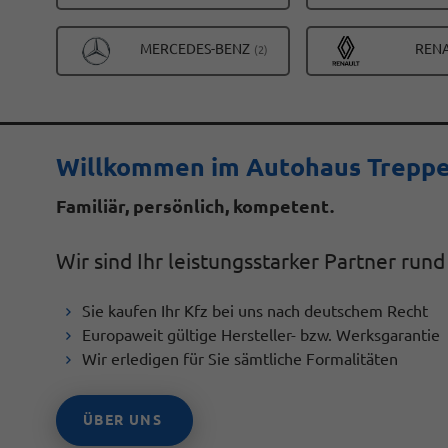
FAHRZEUGE
VON
ALLE
MERCEDES-BENZ
REN
(2)
AUDI
FAHRZEUGE
ANZEIGEN
VON
MERCEDES-
BENZ
Willkommen im Autohaus Trepp
ANZEIGEN
.
Familiär, persönlich, kompetent
Wir sind Ihr leistungsstarker Partner run
Sie kaufen Ihr Kfz bei uns nach deutschem Recht
Europaweit gültige Hersteller- bzw. Werksgarantie
Wir erledigen für Sie sämtliche Formalitäten
ÜBER UNS