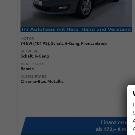
MOTOR
74 kW (101 PS), Schalt. 6-Gang, Frontantrieb
GETRIEBE
Schalt. 6-Gang
KRAFTSTOFF
Benzin
AUSSENFARBE
Chroma-Blau Metallic
S
A
mtl.
ab 172,– € mtl.