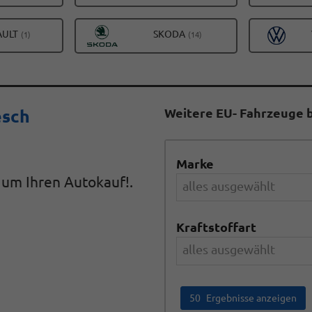
FAHRZEUGE
FAHRZEUGE
VON
VON
ALLE
ALLE
AULT
SKODA
(1)
(14)
BYD
DACIA
FAHRZEUGE
FAHRZEUGE
ANZEIGEN
ANZEIGEN
VON
VON
RENAULT
SKODA
ANZEIGEN
ANZEIGEN
Weitere EU- Fahrzeuge b
esch
Marke
d um Ihren Autokauf!.
alles ausgewählt
Kraftstoffart
alles ausgewählt
50
Ergebnisse anzeigen