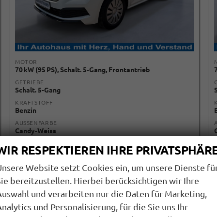
MOTOR
70 kW (95 PS), Schalt. 5-Gang, Frontantrieb
GETRIEBE
Schalt. 5-Gang
KRAFTSTOFF
Benzin
AUSSENFARBE
Candy-Weiss
WIR RESPEKTIEREN IHRE PRIVATSPHÄR
Verbrauch kombiniert:
4,70 l/100km
CO
-Klasse:
C
2
Unsere Website setzt Cookies ein, um unsere Dienste fü
CO
-Emissionen:
113,00 g/km
2
ie bereitzustellen. Hierbei berücksichtigen wir Ihre
Auswahl und verarbeiten nur die Daten für Marketing,
nalytics und Personalisierung, für die Sie uns Ihr
ab 172,– € mtl.