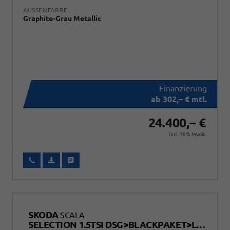
AUSSENFARBE
Graphite-Grau Metallic
ab 302,– € mtl.
24.400,– €
incl. 19% MwSt.
Wir rufen Sie an
Fahrzeugexposé (PDF)
Fahrzeug parken
SKODA
SCALA
SELECTION 1.5TSI DSG>BLACKPAKET>LED>SITZHEIZUNG