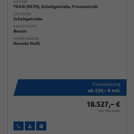
MOTOR
70 kW (95 PS), Schaltgetriebe, Frontantrieb
GETRIEBE
Schaltgetriebe
KRAFTSTOFF
Benzin
AUSSENFARBE
Nevada Weiß
ab 229,– € mtl.
18.527,– €
incl. 19% MwSt.
Wir rufen Sie an
Fahrzeugexposé (PDF)
Fahrzeug parken