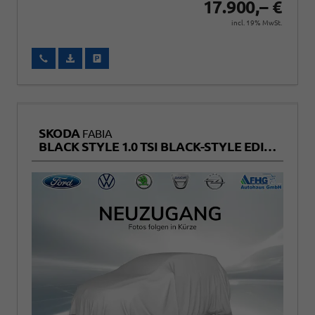
17.900,– €
incl. 19% MwSt.
Wir rufen Sie an
Fahrzeugexposé (PDF)
Fahrzeug parken
SKODA
FABIA
BLACK STYLE 1.0 TSI BLACK-STYLE EDITION+KAMERA+SITZHEIZUNG+TEMPOMAT+LED