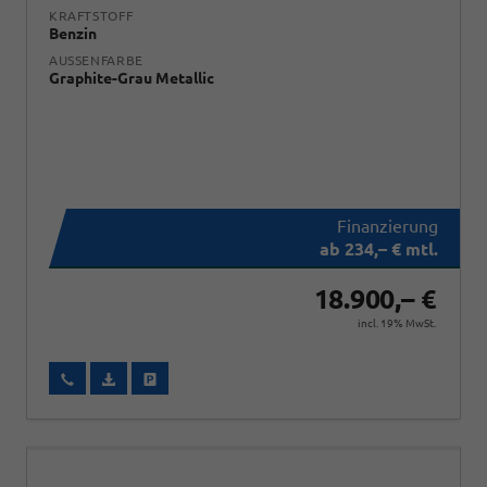
KRAFTSTOFF
Benzin
AUSSENFARBE
Graphite-Grau Metallic
ab 234,– € mtl.
18.900,– €
incl. 19% MwSt.
Wir rufen Sie an
Fahrzeugexposé (PDF)
Fahrzeug parken