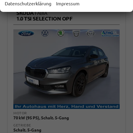
Datenschutzerklärung
Impressum
SKODA
FABIA
1.0 TSI SELECTION OPF
MOTOR
70 kW (95 PS), Schalt. 5-Gang
GETRIEBE
Schalt. 5-Gang