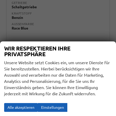
GETRIEBE
Schaltgetriebe
KRAFTSTOFF
Benzin
AUSSENFARBE
Race Blue
WIR RESPEKTIEREN IHRE
PRIVATSPHÄRE
Unsere Website setzt Cookies ein, um unsere Dienste für
Sie bereitzustellen. Hierbei berücksichtigen wir Ihre
ab 229,– € mtl.
Auswahl und verarbeiten nur die Daten für Marketing,
18.527,– €
Analytics und Personalisierung, für die Sie uns Ihr
Einverständnis geben. Sie können Ihre Einwilligung
incl. 19% MwSt.
jederzeit mit Wirkung für die Zukunft widerrufen.
Wir rufen Sie an
Fahrzeugexposé (PDF)
Fahrzeug parken
Alle akzeptieren
Einstellungen