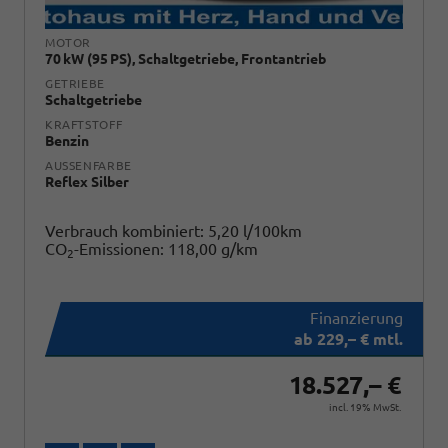
MOTOR
70 kW (95 PS), Schaltgetriebe, Frontantrieb
GETRIEBE
Schaltgetriebe
KRAFTSTOFF
Benzin
AUSSENFARBE
Reflex Silber
Verbrauch kombiniert:
5,20 l/100km
CO
-Emissionen:
118,00 g/km
2
ab 229,– € mtl.
18.527,– €
incl. 19% MwSt.