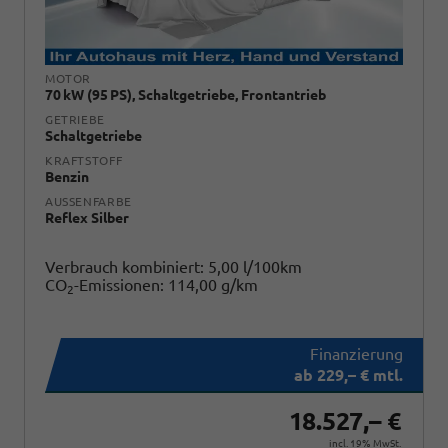
MOTOR
70 kW (95 PS), Schaltgetriebe, Frontantrieb
GETRIEBE
Schaltgetriebe
KRAFTSTOFF
Benzin
AUSSENFARBE
Reflex Silber
Verbrauch kombiniert:
5,00 l/100km
CO
-Emissionen:
114,00 g/km
2
ab 229,– € mtl.
18.527,– €
incl. 19% MwSt.