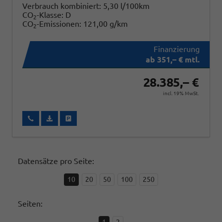
Verbrauch kombiniert:
5,30 l/100km
CO
-Klasse:
D
2
CO
-Emissionen:
121,00 g/km
2
ab 351,– € mtl.
28.385,– €
incl. 19% MwSt.
Wir rufen Sie an
Fahrzeugexposé (PDF)
Fahrzeug parken
Datensätze pro Seite:
10
20
50
100
250
Seiten:
1
2