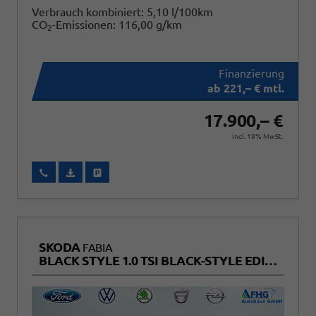
Verbrauch kombiniert:
5,10 l/100km
CO
-Emissionen:
116,00 g/km
2
ab 221,– € mtl.
17.900,– €
incl. 19% MwSt.
Wir rufen Sie an
Fahrzeugexposé (PDF)
Fahrzeug parken
SKODA
FABIA
BLACK STYLE 1.0 TSI BLACK-STYLE EDITION+KAMERA+SITZHEIZUNG+TEMPOMAT+LED