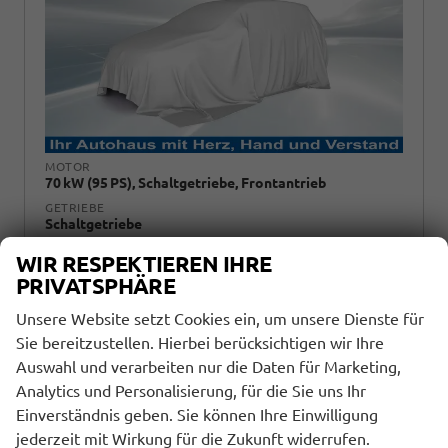
MOTOR
70 kW (95 PS), Schaltgetriebe, Frontantrieb
GETRIEBE
Schaltgetriebe
KRAFTSTOFF
WIR RESPEKTIEREN IHRE
Benzin
PRIVATSPHÄRE
AUSSENFARBE
Nevada Weiß
Unsere Website setzt Cookies ein, um unsere Dienste für
Sie bereitzustellen. Hierbei berücksichtigen wir Ihre
Auswahl und verarbeiten nur die Daten für Marketing,
Analytics und Personalisierung, für die Sie uns Ihr
Einverständnis geben. Sie können Ihre Einwilligung
jederzeit mit Wirkung für die Zukunft widerrufen.