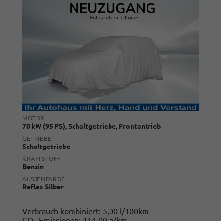
MOTOR
70 kW (95 PS), Schaltgetriebe, Frontantrieb
GETRIEBE
Schaltgetriebe
KRAFTSTOFF
Benzin
AUSSENFARBE
Reflex Silber
Verbrauch kombiniert:
5,00 l/100km
CO
-Emissionen:
114,00 g/km