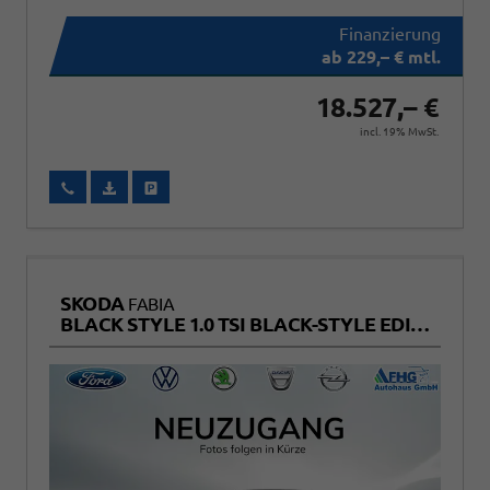
ab 229,– € mtl.
18.527,– €
incl. 19% MwSt.
Wir rufen Sie an
Fahrzeugexposé (PDF)
Fahrzeug parken
SKODA
FABIA
BLACK STYLE 1.0 TSI BLACK-STYLE EDITION+KAMERA+SITZHEIZUNG+TEMPOMAT+LED