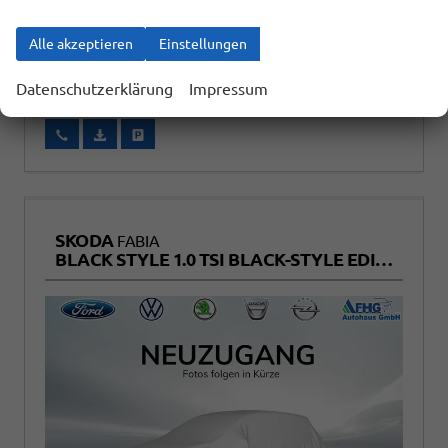
ab 229,– € mtl.
Alle akzeptieren
Einstellungen
18.527,– €
incl. 19% MwSt.
Datenschutzerklärung
Impressum
Wir rufen Sie an
Fahrzeugexposé (PDF)
Fahrzeug parken
SKODA
FABIA
BLACK STYLE 1.0 TSI BLACK-STYLE EDITION+KAMERA+SITZHEIZUNG+TEMPOMAT+LED