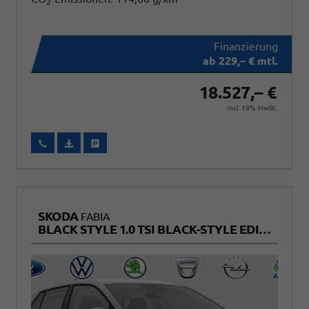
2
ab 229,– € mtl.
18.527,– €
incl. 19% MwSt.
Wir rufen Sie an
Fahrzeugexposé (PDF)
Fahrzeug parken
SKODA
FABIA
BLACK STYLE 1.0 TSI BLACK-STYLE EDITION+KAMERA+SITZHEIZUNG+TEMPOMAT+LED