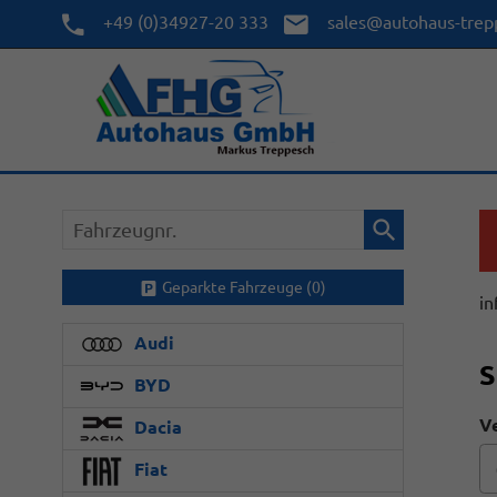
+49 (0)34927-20 333
sales@autohaus-trep
Fahrzeugnr.
Geparkte Fahrzeuge (
0
)
in
Audi
S
BYD
Ve
Dacia
Fiat