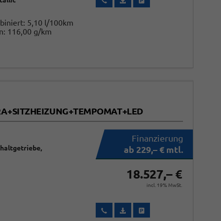
allic
biniert:
5,10 l/100km
n:
116,00 g/km
MERA+SITZHEIZUNG+TEMPOMAT+LED
chaltgetriebe,
ab 229,– € mtl.
18.527,– €
incl. 19% MwSt.
Wir rufen Sie an
Fahrzeugexposé (PDF)
Fahrzeug parken