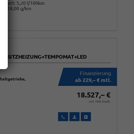
biniert:
5,20 l/100km
n:
118,00 g/km
MERA+SITZHEIZUNG+TEMPOMAT+LED
chaltgetriebe,
ab 229,– € mtl.
18.527,– €
incl. 19% MwSt.
Wir rufen Sie an
Fahrzeugexposé (PDF)
Fahrzeug parken