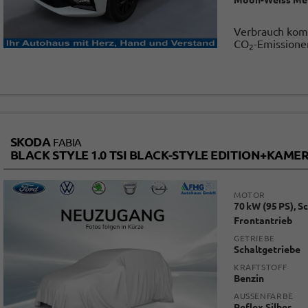
Moon-Weiss Met
Verbrauch kom
CO
-Emissione
2
SKODA
FABIA
BLACK STYLE 1.0 TSI BLACK-STYLE EDITION+KA
MOTOR
70 kW (95 PS), S
Frontantrieb
GETRIEBE
Schaltgetriebe
KRAFTSTOFF
Benzin
AUSSENFARBE
Reflex Silber