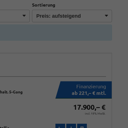
Sortierung
chalt. 5-Gang
ab 221,– € mtl.
17.900,– €
incl. 19% MwSt.
Wir rufen Sie an
Fahrzeugexposé (PDF)
Fahrzeug parken