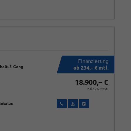
chalt. 5-Gang
ab 234,– € mtl.
18.900,– €
incl. 19% MwSt.
etallic
Wir rufen Sie an
Fahrzeugexposé (PDF)
Fahrzeug parken