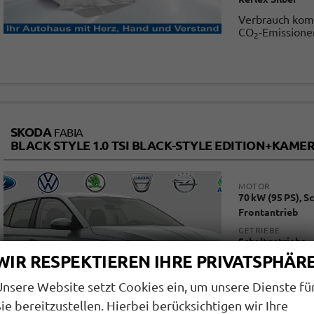
Verbrauch kom
CO
-Emissione
2
SKODA
FABIA
BLACK STYLE 1.0 TSI BLACK-STYLE EDITION+KA
MOTOR
70 kW (95 PS), S
Frontantrieb
GETRIEBE
Schaltgetriebe
WIR RESPEKTIEREN IHRE PRIVATSPHÄR
KRAFTSTOFF
Benzin
Unsere Website setzt Cookies ein, um unsere Dienste fü
AUSSENFARBE
Reflex Silber
ie bereitzustellen. Hierbei berücksichtigen wir Ihre