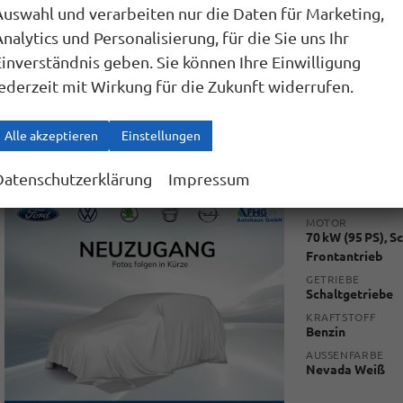
Verbrauch kom
Auswahl und verarbeiten nur die Daten für Marketing,
CO
-Emissione
2
nalytics und Personalisierung, für die Sie uns Ihr
Einverständnis geben. Sie können Ihre Einwilligung
jederzeit mit Wirkung für die Zukunft widerrufen.
Alle akzeptieren
Einstellungen
SKODA
FABIA
BLACK STYLE 1.0 TSI BLACK-STYLE EDITION+KA
Datenschutzerklärung
Impressum
MOTOR
70 kW (95 PS), S
Frontantrieb
GETRIEBE
Schaltgetriebe
KRAFTSTOFF
Benzin
AUSSENFARBE
Nevada Weiß