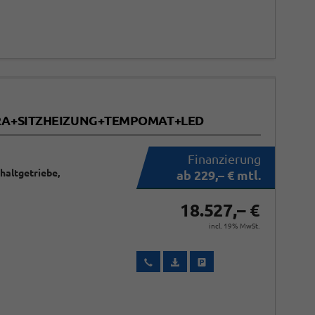
MERA+SITZHEIZUNG+TEMPOMAT+LED
chaltgetriebe,
ab 229,– € mtl.
18.527,– €
incl. 19% MwSt.
Wir rufen Sie an
Fahrzeugexposé (PDF)
Fahrzeug parken