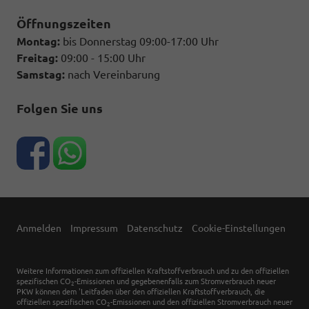
Öffnungszeiten
Montag:
bis Donnerstag 09:00-17:00 Uhr
Freitag:
09:00 - 15:00 Uhr
Samstag:
nach Vereinbarung
Folgen Sie uns
Anmelden
Impressum
Datenschutz
Cookie-Einstellungen
Weitere Informationen zum offiziellen Kraftstoffverbrauch und zu den offiziellen
spezifischen CO
-Emissionen und gegebenenfalls zum Stromverbrauch neuer
2
PKW können dem 'Leitfaden über den offiziellen Kraftstoffverbrauch, die
offiziellen spezifischen CO
-Emissionen und den offiziellen Stromverbrauch neuer
2