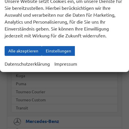
Unsere Website setzt Cookies ein, um unsere Dienste für
BYD
Sie bereitzustellen. Hierbei berücksichtigen wir Ihre
Auswahl und verarbeiten nur die Daten für Marketing,
Dacia
Analytics und Personalisierung, für die Sie uns Ihr
Fiat
Einverständnis geben. Sie können Ihre Einwilligung
jederzeit mit Wirkung für die Zukunft widerrufen.
Ford
Alle akzeptieren
Einstellungen
C-MAX
Fiesta
Datenschutzerklärung
Impressum
Focus Turnier
Kuga
Puma
Tourneo Courier
Tourneo Custom
Transit
Mercedes-Benz