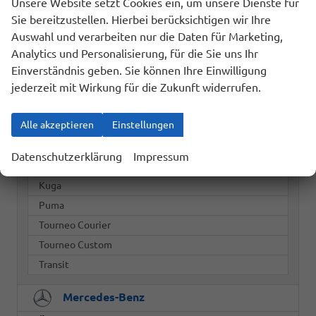
Unsere Website setzt Cookies ein, um unsere Dienste für
BYD
Sie bereitzustellen. Hierbei berücksichtigen wir Ihre
Auswahl und verarbeiten nur die Daten für Marketing,
Dacia
Analytics und Personalisierung, für die Sie uns Ihr
Fiat
Einverständnis geben. Sie können Ihre Einwilligung
jederzeit mit Wirkung für die Zukunft widerrufen.
Ford
Alle akzeptieren
Einstellungen
C-MAX
Fiesta
Datenschutzerklärung
Impressum
Focus Turnier
Kuga
Puma
Tourneo Courier
Tourneo Custom
Transit
Mercedes-Benz