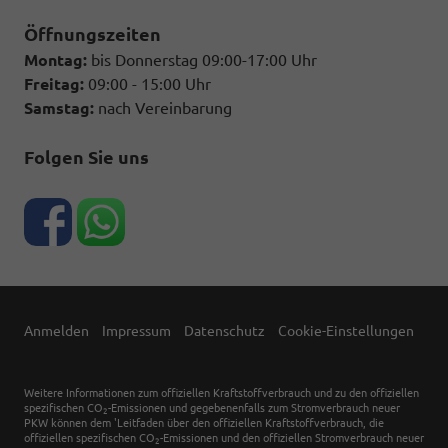
Öffnungszeiten
Montag:
bis Donnerstag 09:00-17:00 Uhr
Freitag:
09:00 - 15:00 Uhr
Samstag:
nach Vereinbarung
Folgen Sie uns
Anmelden
Impressum
Datenschutz
Cookie-Einstellungen
Weitere Informationen zum offiziellen Kraftstoffverbrauch und zu den offiziellen
spezifischen CO
-Emissionen und gegebenenfalls zum Stromverbrauch neuer
2
PKW können dem 'Leitfaden über den offiziellen Kraftstoffverbrauch, die
offiziellen spezifischen CO
-Emissionen und den offiziellen Stromverbrauch neuer
2