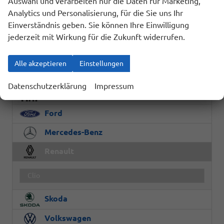
Auswahl und verarbeiten nur die Daten für Marketing,
Geparkte Fahrzeuge (
0
)
Analytics und Personalisierung, für die Sie uns Ihr
Einverständnis geben. Sie können Ihre Einwilligung
Audi
jederzeit mit Wirkung für die Zukunft widerrufen.
BYD
Alle akzeptieren
Einstellungen
Dacia
Datenschutzerklärung
Impressum
Fiat
Ford
Mercedes-Benz
Renault
Clio
Skoda
Volkswagen