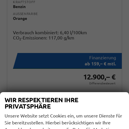
KRAFTSTOFF
Benzin
AUSSENFARBE
Orange
Verbrauch kombiniert:
6,40 l/100km
CO
-Emissionen:
117,00 g/km
2
ab 159,– € mtl.
12.900,– €
Differenzbesteuert
Wir rufen Sie an
Fahrzeugexposé (PDF)
Fahrzeug parken
WIR RESPEKTIEREN IHRE
PRIVATSPHÄRE
Unsere Website setzt Cookies ein, um unsere Dienste für
Fahrzeugnr.
Sie bereitzustellen. Hierbei berücksichtigen wir Ihre