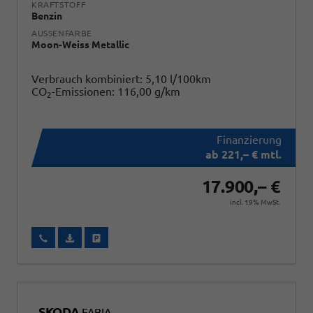
KRAFTSTOFF
Benzin
AUSSENFARBE
Moon-Weiss Metallic
Verbrauch kombiniert:
5,10 l/100km
CO
-Emissionen:
116,00 g/km
2
ab 221,– € mtl.
17.900,– €
incl. 19% MwSt.
Wir rufen Sie an
Fahrzeugexposé (PDF)
Fahrzeug parken
SKODA
FABIA