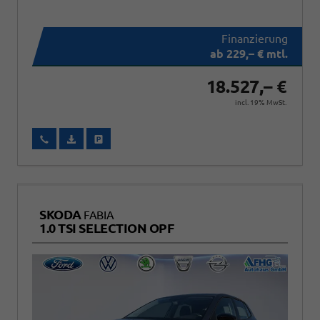
ab 229,– € mtl.
18.527,– €
incl. 19% MwSt.
Wir rufen Sie an
Fahrzeugexposé (PDF)
Fahrzeug parken
SKODA
FABIA
1.0 TSI SELECTION OPF