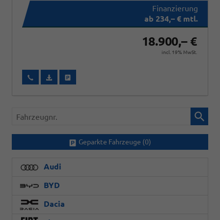
ab 234,– € mtl.
18.900,– €
incl. 19% MwSt.
Wir rufen Sie an
Fahrzeugexposé (PDF)
Fahrzeug parken
Fahrzeugnr.
Geparkte Fahrzeuge (
0
)
Audi
BYD
Dacia