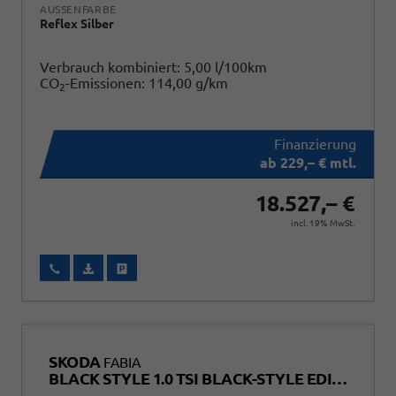
AUSSENFARBE
Reflex Silber
Verbrauch kombiniert:
5,00 l/100km
CO
-Emissionen:
114,00 g/km
2
ab 229,– € mtl.
18.527,– €
incl. 19% MwSt.
Wir rufen Sie an
Fahrzeugexposé (PDF)
Fahrzeug parken
SKODA
FABIA
BLACK STYLE 1.0 TSI BLACK-STYLE EDITION+KAMERA+SITZHEIZUNG+TEMPOMAT+LED