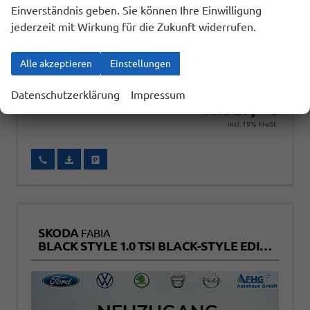
Einverständnis geben. Sie können Ihre Einwilligung
jederzeit mit Wirkung für die Zukunft widerrufen.
Alle akzeptieren
Einstellungen
ab 229,– € mtl.
Datenschutzerklärung
Impressum
18.527,– €
incl. 19% MwSt.
Wir rufen Sie an
Fahrzeugexposé (PDF)
Fahrzeug parken
SKODA
FABIA
BLACK STYLE 1.0 TSI BLACK-STYLE EDITION+KAMERA+SITZHEIZUNG+TEMPOMAT+LED