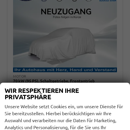
MOTOR
70 kW (95 PS), Schaltgetriebe, Frontantrieb
GETRIEBE
WIR RESPEKTIEREN IHRE
Schaltgetriebe
PRIVATSPHÄRE
KRAFTSTOFF
Benzin
Unsere Website setzt Cookies ein, um unsere Dienste für
AUSSENFARBE
Sie bereitzustellen. Hierbei berücksichtigen wir Ihre
Nevada Weiß
Auswahl und verarbeiten nur die Daten für Marketing,
Analytics und Personalisierung, für die Sie uns Ihr