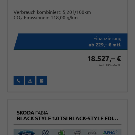
Verbrauch kombiniert:
5,20 l/100km
CO
-Emissionen:
118,00 g/km
2
ab 229,– € mtl.
18.527,– €
incl. 19% MwSt.
Wir rufen Sie an
Fahrzeugexposé (PDF)
Fahrzeug parken
SKODA
FABIA
BLACK STYLE 1.0 TSI BLACK-STYLE EDITION+KAMERA+SITZHEIZUNG+TEMPOMAT+LED