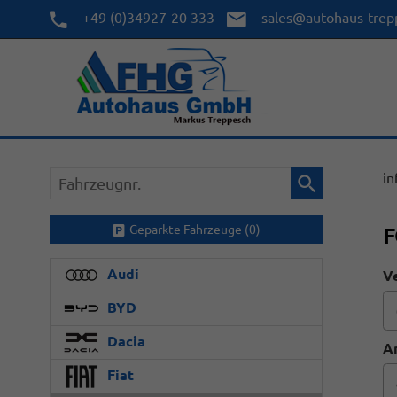
+49 (0)34927-20 333
sales@autohaus-trep
Fahrzeugnr.
in
Geparkte Fahrzeuge (
0
)
F
Audi
Ve
BYD
Dacia
A
Fiat