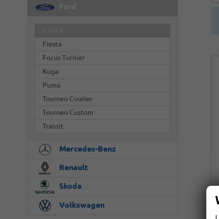
Ford
C-MAX
Fiesta
Focus Turnier
Kuga
Puma
Tourneo Courier
Tourneo Custom
Transit
Mercedes-Benz
Renault
Skoda
Volkswagen