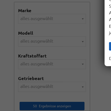
S
Marke
alles ausgewählt
A
Modell
alles ausgewählt
Kraftstoffart
alles ausgewählt
Getriebeart
alles ausgewählt
50
Ergebnisse anzeigen