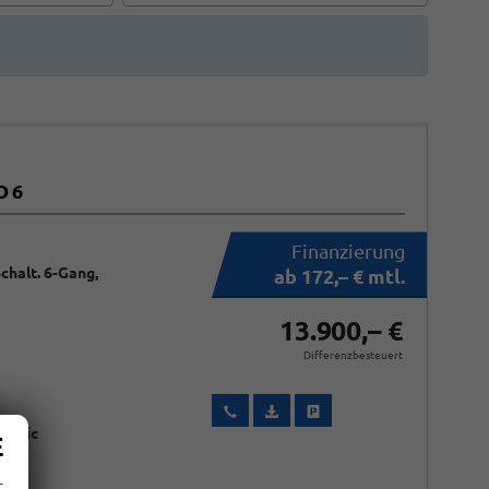
O 6
Schalt. 6-Gang,
ab 172,– € mtl.
13.900,– €
Differenzbesteuert
Wir rufen Sie an
Fahrzeugexposé (PDF)
Fahrzeug parken
allic
E
r