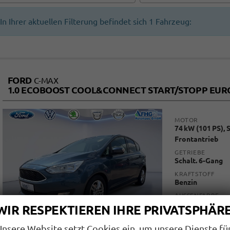
In Ihrer aktuellen Filterung befindet sich
1
Fahrzeug:
FORD
C-MAX
1.0 ECOBOOST COOL&CONNECT START/STOPP EUR
MOTOR
74 kW (101 PS), 
Frontantrieb
GETRIEBE
Schalt. 6-Gang
KRAFTSTOFF
Benzin
AUSSENFARBE
Chroma-Blau Met
WIR RESPEKTIEREN IHRE PRIVATSPHÄR
Unsere Website setzt Cookies ein, um unsere Dienste fü